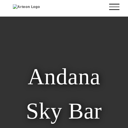
Skip
to
content
Andana
Sky Bar